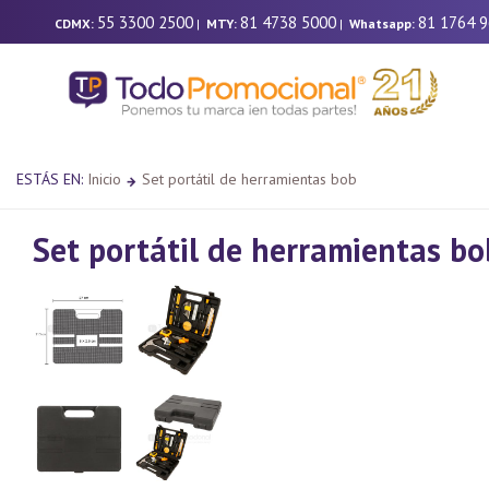
55 3300 2500
81 4738 5000
81 1764 
CDMX:
|
MTY:
|
Whatsapp:
ESTÁS EN:
Inicio
Set portátil de herramientas bob
Set portátil de herramientas bo