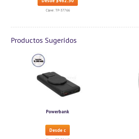
Desde $462.50
Clave:
TP-37766
Productos Sugeridos
Powerbank
Desde c