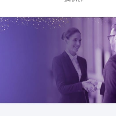
Clave:
TP-38744