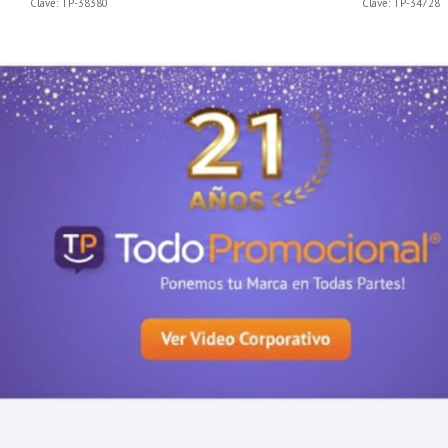
Clave:
TP-38380
Clave:
TP-34728