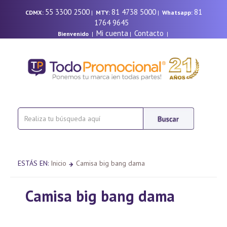
55 3300 2500
81 4738 5000
81
CDMX:
|
MTY:
|
Whatsapp:
1764 9645
Mi cuenta
Contacto
Bienvenido
|
|
|
ESTÁS EN:
Inicio
Camisa big bang dama
Camisa big bang dama