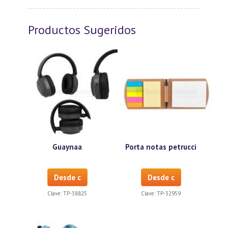
Productos Sugeridos
Guaynaa
Porta notas petrucci
Desde c
Desde c
Clave:
TP-38825
Clave:
TP-32959