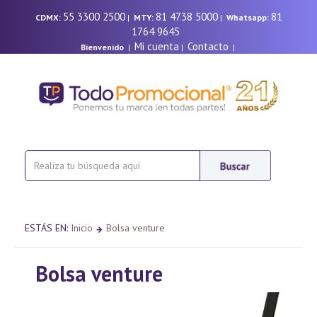
55 3300 2500
81 4738 5000
81
CDMX:
|
MTY:
|
Whatsapp:
1764 9645
Mi cuenta
Contacto
Bienvenido
|
|
|
ESTÁS EN:
Inicio
Bolsa venture
Bolsa venture