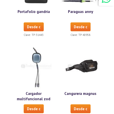
Portafolio gandria
Paraguas anny
Desde c
Desde c
Clave:
TP-31443
Clave:
TP-40958
Cargador
Cangurera magnus
multifuncional zod
Desde c
Desde c