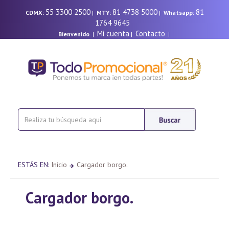
55 3300 2500
81 4738 5000
81
CDMX:
|
MTY:
|
Whatsapp:
1764 9645
Mi cuenta
Contacto
Bienvenido
|
|
|
ESTÁS EN:
Inicio
Cargador borgo.
Cargador borgo.