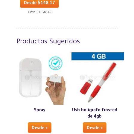
Desde $148.17
Clave:
TP-38149
Productos Sugeridos
Spray
Usb boligrafo frosted
de 4gb
Desde c
Desde c