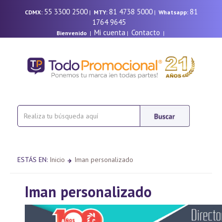
55 3300 2500
81 4738 5000
81
CDMX:
|
MTY:
|
Whatsapp:
1764 9645
Mi cuenta
Contacto
Bienvenido
|
|
|
ESTÁS EN:
Inicio
Iman personalizado
Iman personalizado