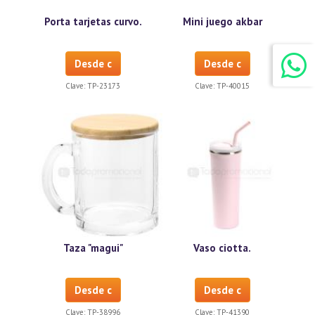
Porta tarjetas curvo.
Mini juego akbar
Desde c
Desde c
Clave:
TP-23173
Clave:
TP-40015
Taza "magui"
Vaso ciotta.
Desde c
Desde c
Clave:
TP-38996
Clave:
TP-41390