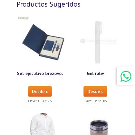
Productos Sugeridos
Set ejecutivo brezovo.
Gel roliv
Desde c
Desde c
Clave:
TP-42176
Clave:
TP-33505