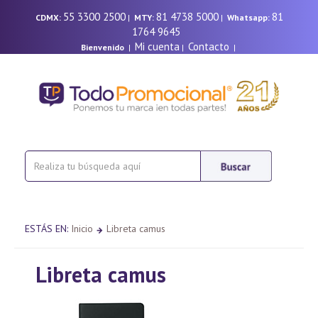
55 3300 2500
81 4738 5000
81
CDMX:
|
MTY:
|
Whatsapp:
1764 9645
Mi cuenta
Contacto
Bienvenido
|
|
|
ESTÁS EN:
Inicio
Libreta camus
Libreta camus