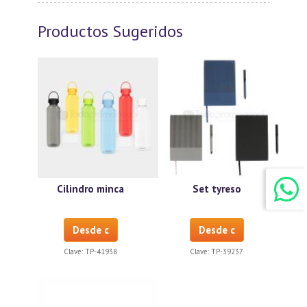
Productos Sugeridos
Cilindro minca
Set tyreso
Desde c
Desde c
Clave:
TP-41938
Clave:
TP-39237