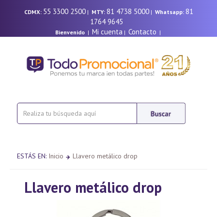
55 3300 2500
81 4738 5000
81
CDMX:
|
MTY:
|
Whatsapp:
1764 9645
Mi cuenta
Contacto
Bienvenido
|
|
|
ESTÁS EN:
Inicio
Llavero metálico drop
Llavero metálico drop