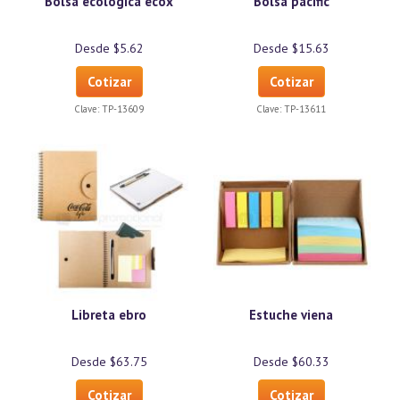
Bolsa ecológica ecox
Bolsa pacific
Desde $5.62
Desde $15.63
Cotizar
Cotizar
Clave:
TP-13609
Clave:
TP-13611
Libreta ebro
Estuche viena
Desde $63.75
Desde $60.33
Cotizar
Cotizar