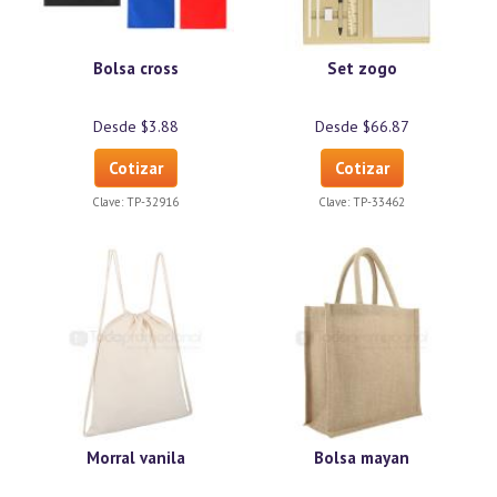
Bolsa cross
Set zogo
Desde $3.88
Desde $66.87
Cotizar
Cotizar
Clave:
TP-32916
Clave:
TP-33462
Morral vanila
Bolsa mayan