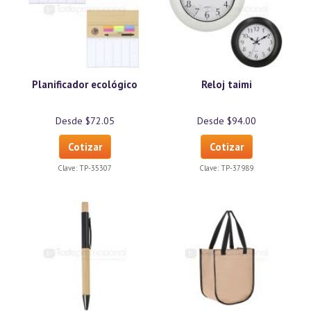
Planificador ecológico
Reloj taimi
Desde $72.05
Desde $94.00
Cotizar
Cotizar
Clave:
TP-35307
Clave:
TP-37989