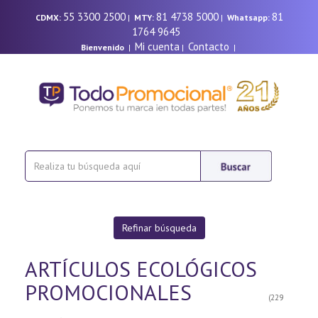
55 3300 2500
81 4738 5000
81
CDMX:
|
MTY:
|
Whatsapp:
1764 9645
Mi cuenta
Contacto
Bienvenido
|
|
|
Refinar búsqueda
ARTÍCULOS ECOLÓGICOS
PROMOCIONALES
(229