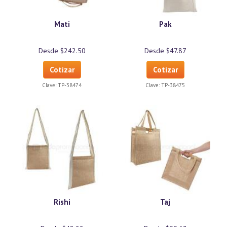
Mati
Pak
Desde $242.50
Desde $47.87
Cotizar
Cotizar
Clave:
TP-38474
Clave:
TP-38475
Rishi
Taj