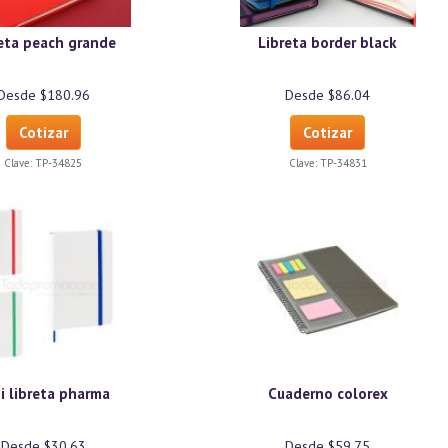
eta peach grande
Libreta border black
Desde $180.96
Desde $86.04
Cotizar
Cotizar
Clave:
TP-34825
Clave:
TP-34831
i libreta pharma
Cuaderno colorex
Desde $30.63
Desde $59.75