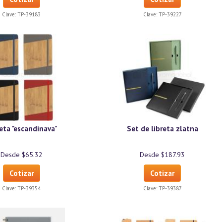
Clave:
TP-39183
Clave:
TP-39227
eta "escandinava"
Set de libreta zlatna
Desde $65.32
Desde $187.93
Cotizar
Cotizar
Clave:
TP-39354
Clave:
TP-39387