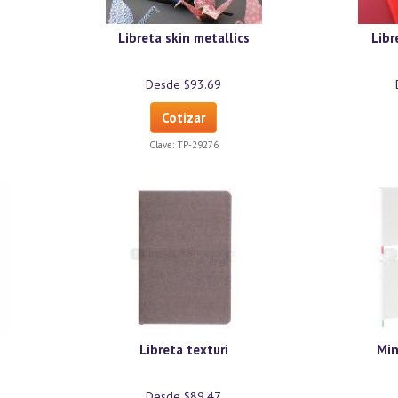
Libreta skin metallics
Libr
Desde $93.69
Cotizar
Clave:
TP-29276
Libreta texturi
Min
Desde $89.47