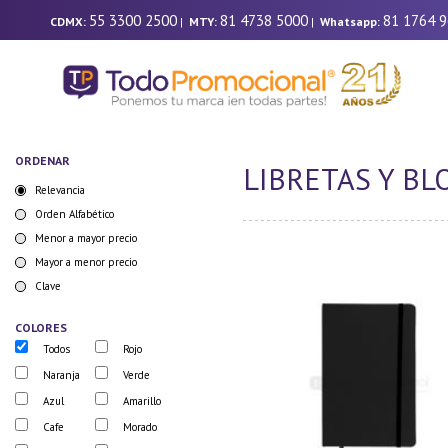
55 3300 2500
81 4738 5000
81 1764 
CDMX:
|
MTY:
|
Whatsapp:
ORDENAR
LIBRETAS Y B
Relevancia
Orden Alfabético
Menor a mayor precio
Mayor a menor precio
Clave
COLORES
Todos
Rojo
Naranja
Verde
Azul
Amarillo
Cafe
Morado