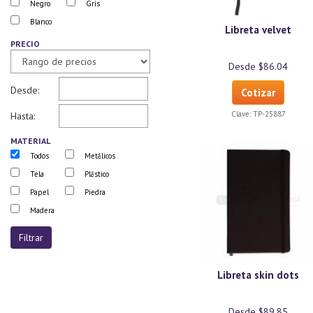
Negro
Gris
Blanco
Libreta velvet
PRECIO
Desde $86.04
Desde:
Cotizar
Clave:
TP-25887
Hasta:
MATERIAL
Todos
Metálicos
Tela
Plástico
Papel
Piedra
Madera
Libreta skin dots
Desde $89.85