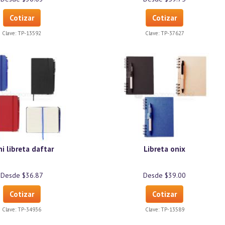
Cotizar
Cotizar
Clave:
TP-13592
Clave:
TP-37627
i libreta daftar
Libreta onix
Desde $36.87
Desde $39.00
Cotizar
Cotizar
Clave:
TP-34936
Clave:
TP-13589