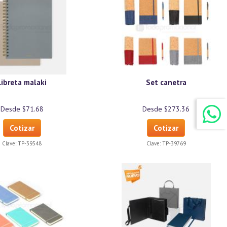
Libreta malaki
Set canetra
Desde $71.68
Desde $273.36
Cotizar
Cotizar
Clave:
TP-39548
Clave:
TP-39769