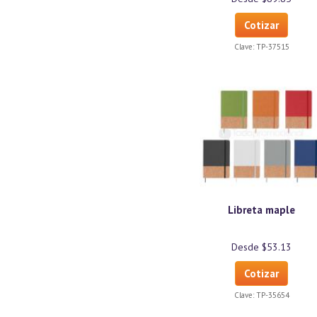
Cotizar
Clave:
TP-37515
Libreta maple
Desde $53.13
Cotizar
Clave:
TP-35654