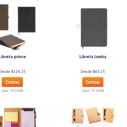
Libreta prince
Libreta lamba
Desde $126.25
Desde $65.25
Cotizar
Cotizar
Clave:
TP-33498
Clave:
TP-33499