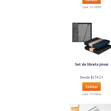
Clave:
TP-38993
Set de libreta jinsei
Desde $274.27
Cotizar
Clave:
TP-39261