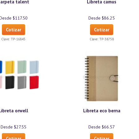
arpeta talent
Libreta camus
Desde $117.50
Desde $86.25
Cotizar
Cotizar
Clave:
TP-16845
Clave:
TP-38758
Libreta orwell
Libreta eco berna
Desde $27.55
Desde $66.57
Cotizar
Cotizar