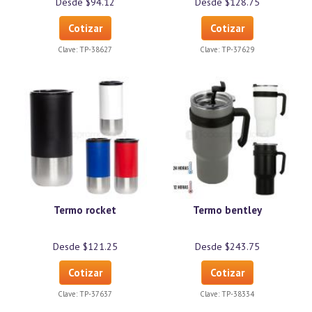
Desde $94.12
Desde $128.75
Cotizar
Cotizar
Clave:
TP-38627
Clave:
TP-37629
Termo rocket
Termo bentley
Desde $121.25
Desde $243.75
Cotizar
Cotizar
Clave:
TP-37637
Clave:
TP-38334