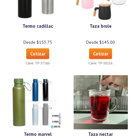
Termo cadillac
Taza brule
Desde $153.75
Desde $145.00
Cotizar
Cotizar
Clave:
TP-37386
Clave:
TP-38156
Termo marvel
Taza nectar