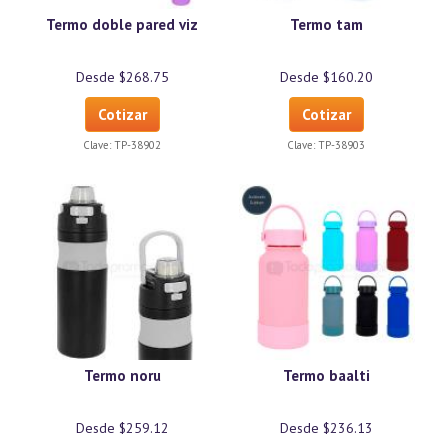
Termo doble pared viz
Termo tam
Desde $268.75
Desde $160.20
Cotizar
Cotizar
Clave:
TP-38902
Clave:
TP-38903
Termo noru
Termo baalti
Desde $259.12
Desde $236.13