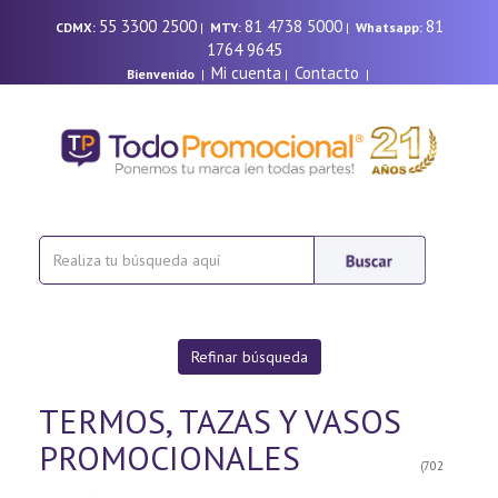
55 3300 2500
81 4738 5000
81
CDMX:
|
MTY:
|
Whatsapp:
1764 9645
Mi cuenta
Contacto
Bienvenido
|
|
|
Refinar búsqueda
TERMOS, TAZAS Y VASOS
PROMOCIONALES
(702