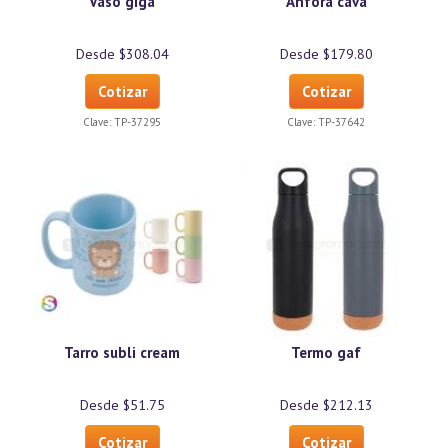
Vaso giga
Ánfora cava
Desde $308.04
Desde $179.80
Cotizar
Cotizar
Clave:
TP-37295
Clave:
TP-37642
Tarro subli cream
Termo gaf
Desde $51.75
Desde $212.13
Cotizar
Cotizar