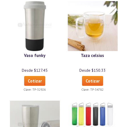
Vaso funky
Taza celsius
Desde $127.45
Desde $150.33
Cotizar
Cotizar
Clave:
TP-32926
Clave:
TP-34782