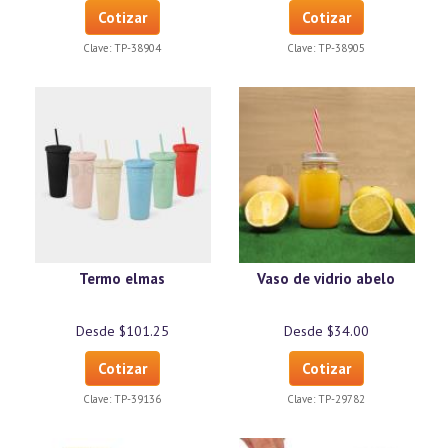
Cotizar
Cotizar
Clave:
TP-38904
Clave:
TP-38905
Termo elmas
Vaso de vidrio abelo
Desde $101.25
Desde $34.00
Cotizar
Cotizar
Clave:
TP-39136
Clave:
TP-29782