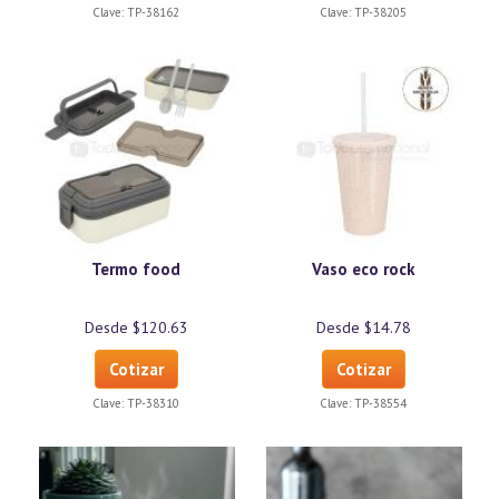
Clave:
TP-38162
Clave:
TP-38205
Termo food
Vaso eco rock
Desde $120.63
Desde $14.78
Cotizar
Cotizar
Clave:
TP-38310
Clave:
TP-38554