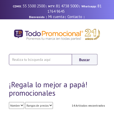
55 3300 2500
81 4738 5000
81
CDMX:
|
MTY:
|
Whatsapp:
1764 9645
Mi cuenta
Contacto
Bienvenido
|
|
|
¡Regala lo mejor a papá!
promocionales
14 Artículos encontrados