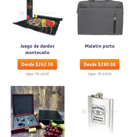
Juego de dardos
Maletín porto
montecarlo
Desde $262.50
Desde $280.00
Clave:
TP-15597
Clave:
TP-33533