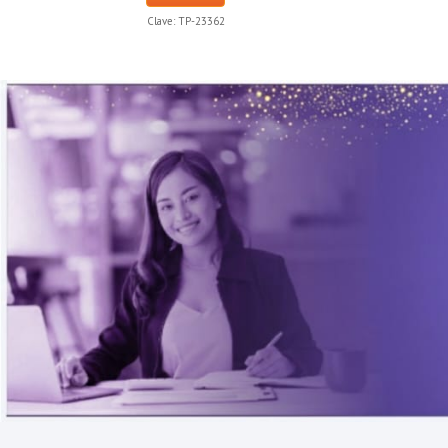
Clave:
TP-23362