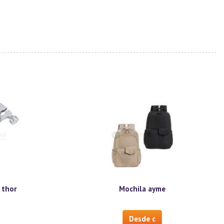
 thor
Mochila ayme
Desde c