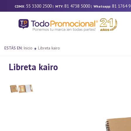
55 3300 2500
81 4738 5000
81 1764 
CDMX:
|
MTY:
|
Whatsapp:
ESTÁS EN:
Inicio
Libreta kairo
Libreta kairo