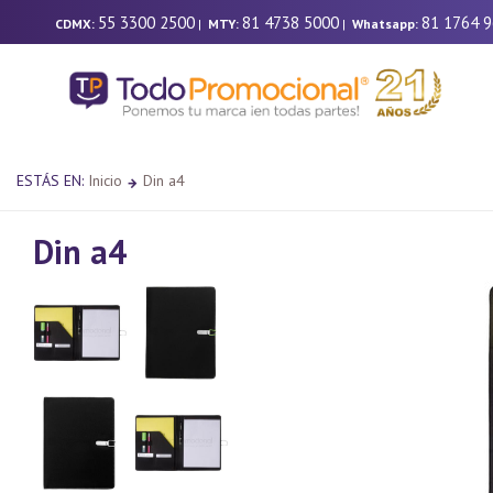
55 3300 2500
81 4738 5000
81 1764 
CDMX:
|
MTY:
|
Whatsapp:
ESTÁS EN:
Inicio
Din a4
Din a4