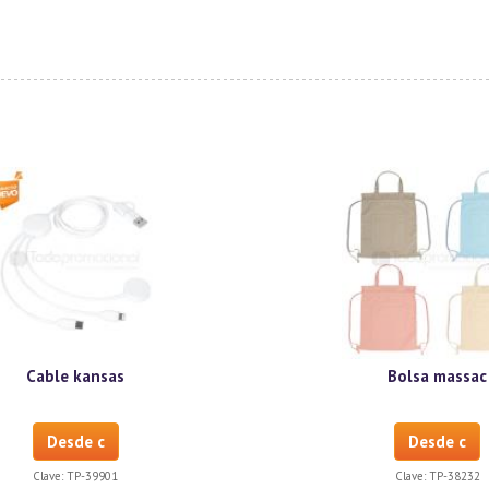
Cable kansas
Bolsa massac
Desde c
Desde c
Clave:
TP-39901
Clave:
TP-38232