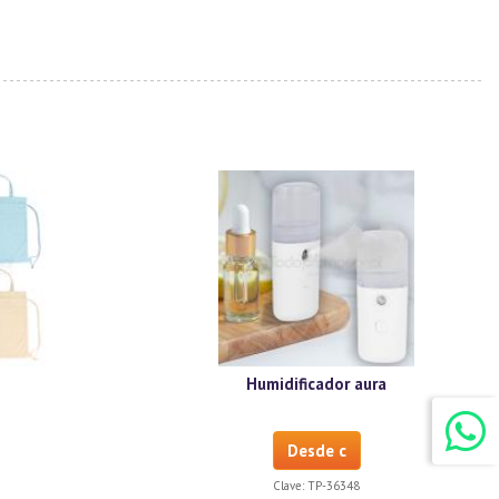
Humidificador aura
Desde c
Clave:
TP-36348