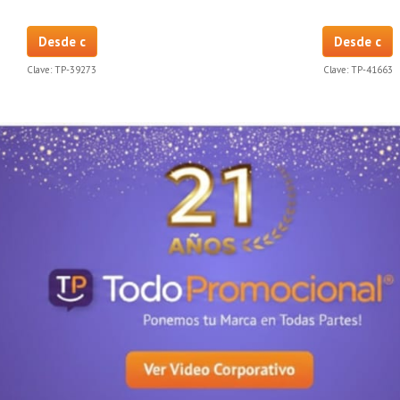
Desde c
Desde c
Clave:
TP-39273
Clave:
TP-41663