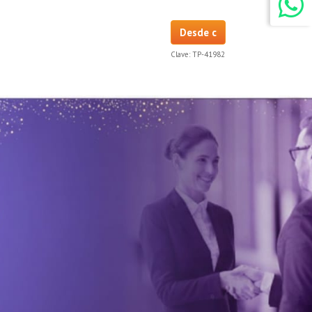
Desde c
Clave:
TP-41982