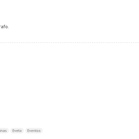
rafo.
inas
Eveto
Eventos