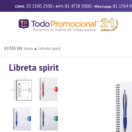
55 3300 2500
81 4738 5000
81 1764 
CDMX:
|
MTY:
|
Whatsapp:
ESTÁS EN:
Inicio
Libreta spirit
Libreta spirit