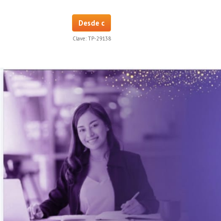
Desde c
Clave:
TP-29138