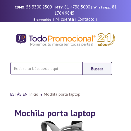
55 3300 2500
81 4738 5000
81
CDMX:
|
MTY:
|
Whatsapp:
1764 9645
Mi cuenta
Contacto
Bienvenido
|
|
|
ESTÁS EN:
Inicio
Mochila porta laptop
Mochila porta laptop