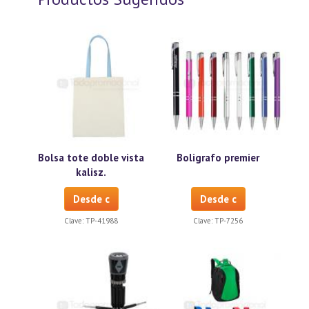
Bolsa tote doble vista
Boligrafo premier
kalisz.
Desde c
Desde c
Clave:
TP-41988
Clave:
TP-7256