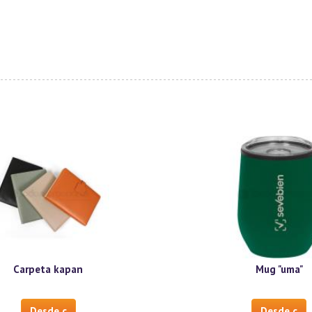
Carpeta kapan
Mug "uma"
Desde c
Desde c