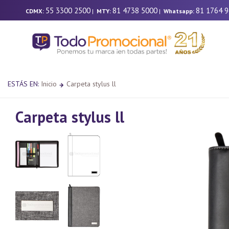
55 3300 2500
81 4738 5000
81 1764 
CDMX:
|
MTY:
|
Whatsapp:
ESTÁS EN:
Inicio
Carpeta stylus ll
Carpeta stylus ll