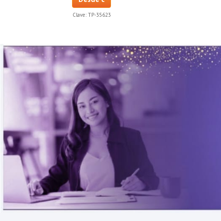
Clave:
TP-35623