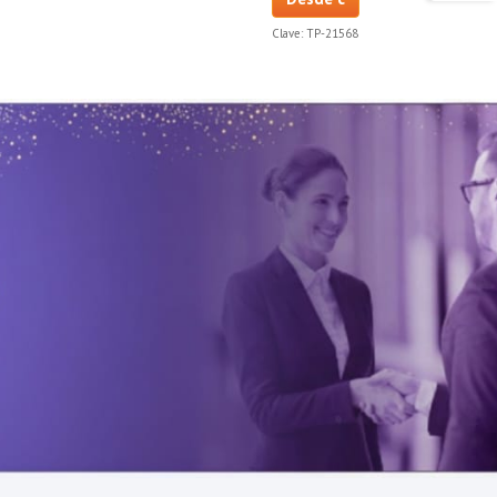
Clave:
TP-21568