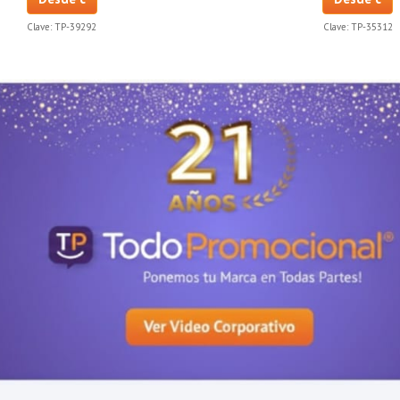
Clave:
TP-39292
Clave:
TP-35312