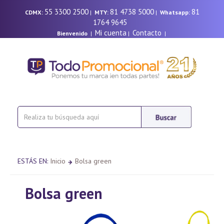
55 3300 2500
81 4738 5000
81
CDMX:
|
MTY:
|
Whatsapp:
1764 9645
Mi cuenta
Contacto
Bienvenido
|
|
|
ESTÁS EN:
Inicio
Bolsa green
Bolsa green