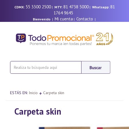
55 3300 2500
81 4738 5000
81
CDMX:
|
MTY:
|
Whatsapp:
1764 9645
Mi cuenta
Contacto
Bienvenido
|
|
|
ESTÁS EN:
Inicio
Carpeta skin
Carpeta skin