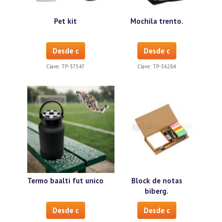
Pet kit
Mochila trento.
Desde c
Desde c
Clave:
TP-37547
Clave:
TP-36284
Termo baalti fut unico
Block de notas
biberg.
Desde c
Desde c