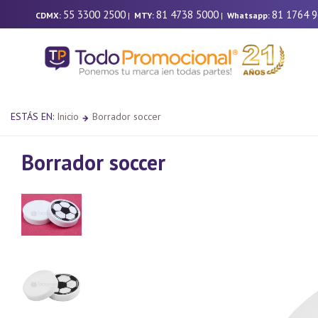
55 3300 2500
81 4738 5000
81 1764 
CDMX:
|
MTY:
|
Whatsapp:
ESTÁS EN:
Inicio
Borrador soccer
Borrador soccer