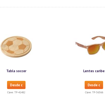
Tabla soccer
Lentes caribe
Desde c
Desde c
Clave:
TP-41482
Clave:
TP-36366