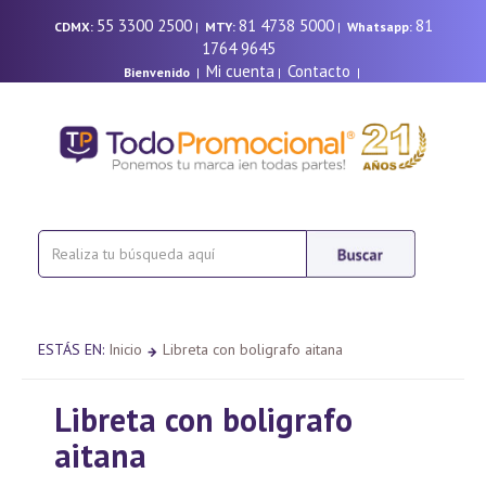
55 3300 2500
81 4738 5000
81
CDMX:
|
MTY:
|
Whatsapp:
1764 9645
Mi cuenta
Contacto
Bienvenido
|
|
|
ESTÁS EN:
Inicio
Libreta con boligrafo aitana
Libreta con boligrafo
aitana