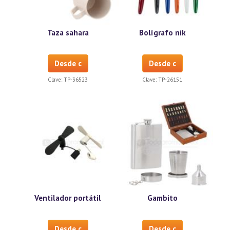
Taza sahara
Bolígrafo nik
Desde c
Desde c
Clave:
TP-36523
Clave:
TP-26151
Ventilador portátil
Gambito
Desde c
Desde c