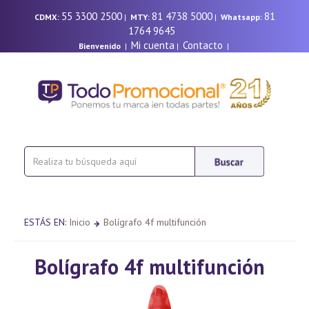
55 3300 2500
81 4738 5000
81
CDMX:
|
MTY:
|
Whatsapp:
1764 9645
Mi cuenta
Contacto
Bienvenido
|
|
|
ESTÁS EN:
Inicio
Bolígrafo 4f multifunción
Bolígrafo 4f multifunción