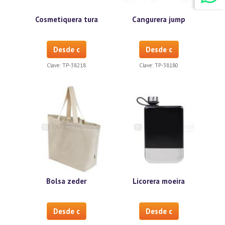
Cosmetiquera tura
Cangurera jump
Desde c
Desde c
Clave:
TP-38218
Clave:
TP-38180
Bolsa zeder
Licorera moeira
Desde c
Desde c