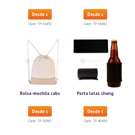
Desde c
Desde c
Clave:
TP-36492
Clave:
TP-38482
Bolsa-mochila cabs
Porta latas chang
Desde c
Desde c
Clave:
TP-36985
Clave:
TP-40489