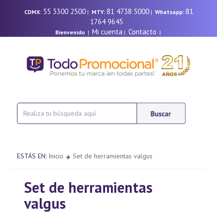
55 3300 2500
81 4738 5000
81
CDMX:
|
MTY:
|
Whatsapp:
1764 9645
Mi cuenta
Contacto
Bienvenido
|
|
|
ESTÁS EN:
Inicio
Set de herramientas valgus
Set de herramientas
valgus