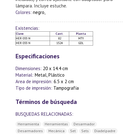
lámpara. Incluye estuche.
Colores:
negro,
Existencias:
Clave
Cant.
Planta
HER 033 N
82
MTY
HER 033 N
1524
GDL
Especificaciones
Dimensiones:
20 x 14.4 cm
Material:
Metal, Plástico
Area de impresión:
6.5 x 2 cm
Tipo de impresión:
Tampografía
Términos de búsqueda
BUSQUEDAS RELACIONADAS:
Herramienta
Herramientas
Desarmador
Desarmadores
Mecánica
Set
Sets
Diadelpadre