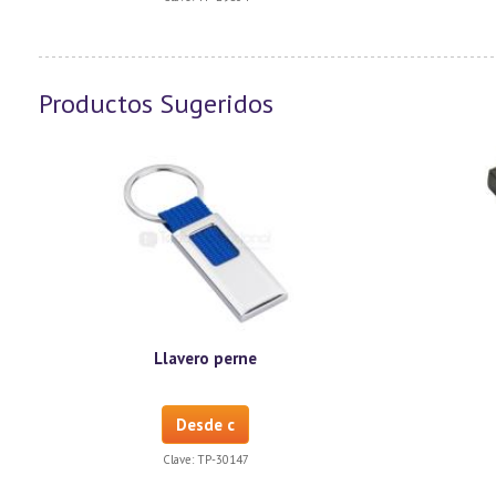
Productos Sugeridos
Llavero perne
Desde c
Clave:
TP-30147