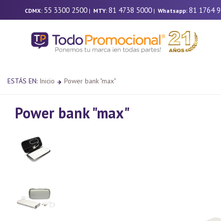
55 3300 2500
81 4738 5000
81 1764 
CDMX:
|
MTY:
|
Whatsapp:
ESTÁS EN:
Inicio
Power bank "max"
Power bank "max"