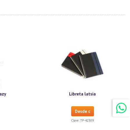
azy
Libreta latsia
Desde c
Clave:
TP-42309