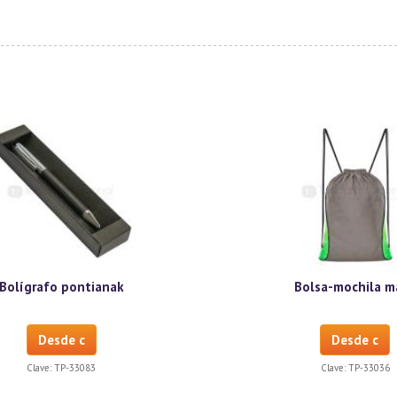
Bolígrafo pontianak
Bolsa-mochila m
Desde c
Desde c
Clave:
TP-33083
Clave:
TP-33036