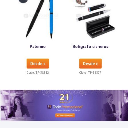
Palermo
Boligrafo cisneros
Desde c
Desde c
Clave:
TP-38562
Clave:
TP-36377