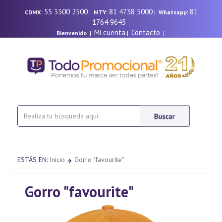
55 3300 2500
81 4738 5000
81
CDMX:
|
MTY:
|
Whatsapp:
1764 9645
Mi cuenta
Contacto
Bienvenido
|
|
|
ESTÁS EN:
Inicio
Gorro "favourite"
Gorro "favourite"