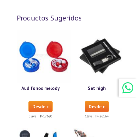
Productos Sugeridos
Audifonos melody
Set high
Desde c
Desde c
Clave:
TP-17690
Clave:
TP-26164