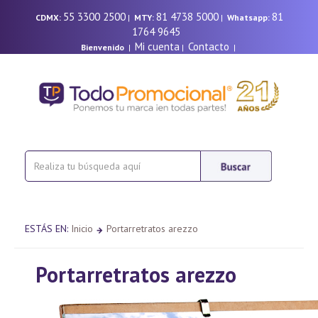
55 3300 2500
81 4738 5000
81
CDMX:
|
MTY:
|
Whatsapp:
1764 9645
Mi cuenta
Contacto
Bienvenido
|
|
|
ESTÁS EN:
Inicio
Portarretratos arezzo
Portarretratos arezzo