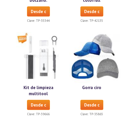
bolzano.
colorfull
Desde c
Desde c
Clave:
TP-35344
Clave:
TP-42135
Kit de limpieza
Gorra ciro
multitool
Desde c
Desde c
Clave:
TP-39666
Clave:
TP-35865