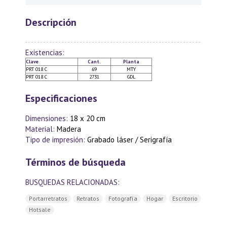
Descripción
Existencias:
Clave
Cant.
Planta
PRT 018 C
69
MTY
PRT 018 C
2731
GDL
Especificaciones
Dimensiones:
18 x 20 cm
Material:
Madera
Tipo de impresión:
Grabado láser / Serigrafía
Términos de búsqueda
BUSQUEDAS RELACIONADAS:
Portarretratos
Retratos
Fotografía
Hogar
Escritorio
Hotsale