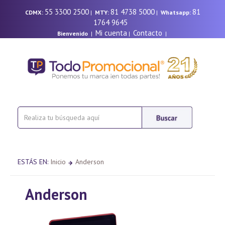
55 3300 2500
81 4738 5000
81
CDMX:
|
MTY:
|
Whatsapp:
1764 9645
Mi cuenta
Contacto
Bienvenido
|
|
|
ESTÁS EN:
Inicio
Anderson
Anderson