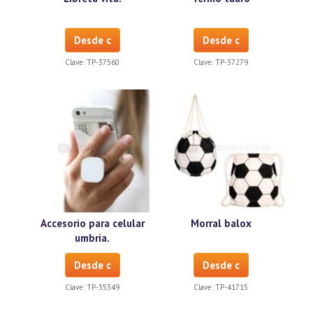
Desde c
Desde c
Clave:
TP-37560
Clave:
TP-37279
Accesorio para celular
Morral balox
umbria.
Desde c
Desde c
Clave:
TP-35349
Clave:
TP-41715