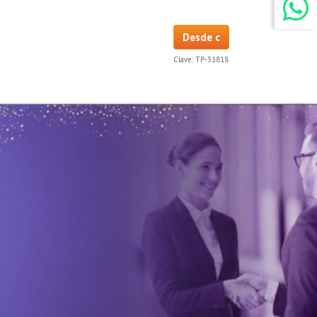
Desde c
Clave:
TP-31818