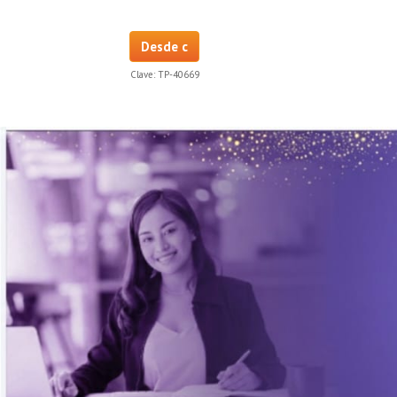
Desde c
Clave:
TP-40669