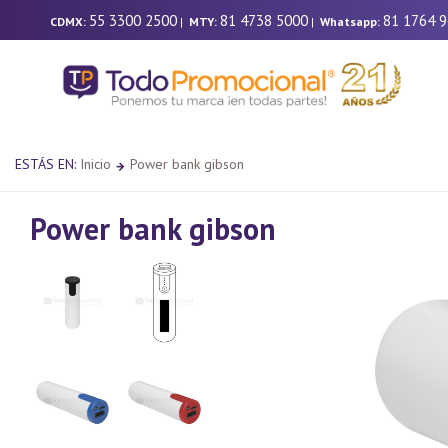
55 3300 2500
81 4738 5000
81 1764 
CDMX:
|
MTY:
|
Whatsapp:
ESTÁS EN:
Inicio
Power bank gibson
Power bank gibson