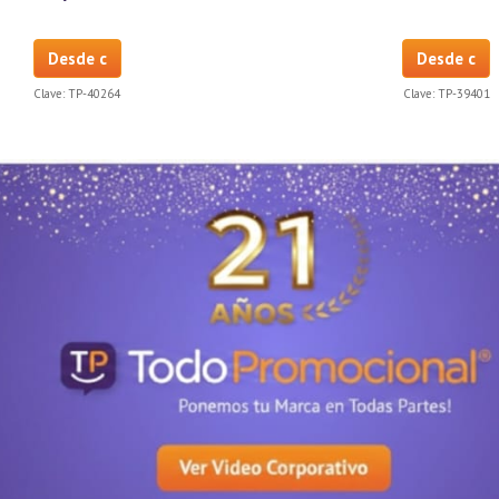
Desde c
Desde c
Clave:
TP-40264
Clave:
TP-39401