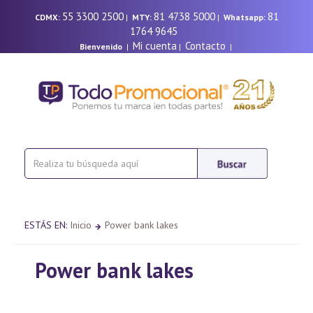
55 3300 2500
81 4738 5000
81
CDMX:
|
MTY:
|
Whatsapp:
1764 9645
Mi cuenta
Contacto
Bienvenido
|
|
|
ESTÁS EN:
Inicio
Power bank lakes
Power bank lakes