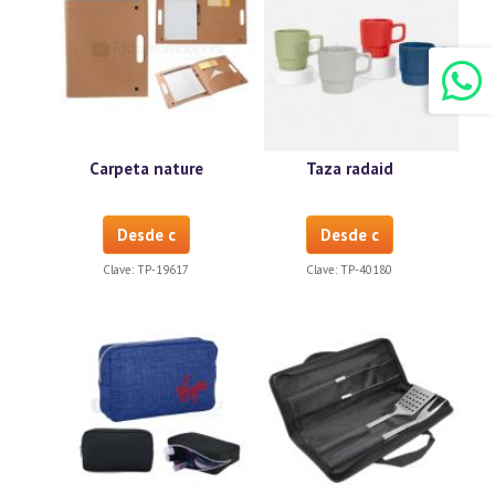
Carpeta nature
Taza radaid
Desde c
Desde c
Clave:
TP-19617
Clave:
TP-40180