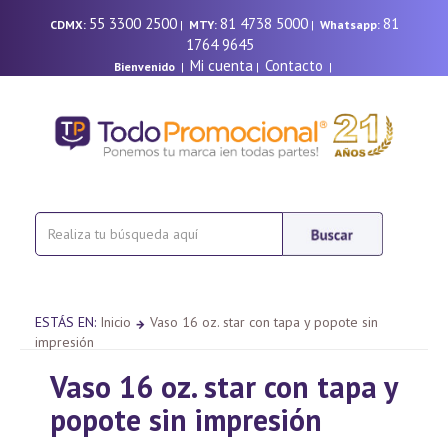
55 3300 2500
81 4738 5000
81
CDMX:
|
MTY:
|
Whatsapp:
1764 9645
Mi cuenta
Contacto
Bienvenido
|
|
|
ESTÁS EN:
Inicio
Vaso 16 oz. star con tapa y popote sin
impresión
Vaso 16 oz. star con tapa y
popote sin impresión