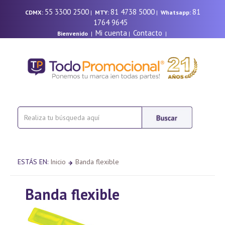
55 3300 2500
81 4738 5000
81
CDMX:
|
MTY:
|
Whatsapp:
1764 9645
Mi cuenta
Contacto
Bienvenido
|
|
|
ESTÁS EN:
Inicio
Banda flexible
Banda flexible