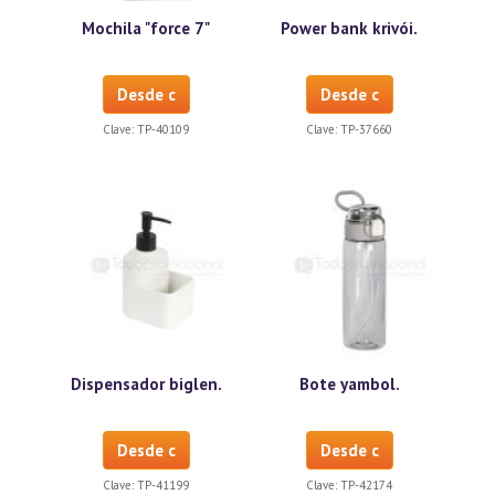
Mochila "force 7"
Power bank krivói.
Desde c
Desde c
Clave:
TP-40109
Clave:
TP-37660
Dispensador biglen.
Bote yambol.
Desde c
Desde c
Clave:
TP-41199
Clave:
TP-42174