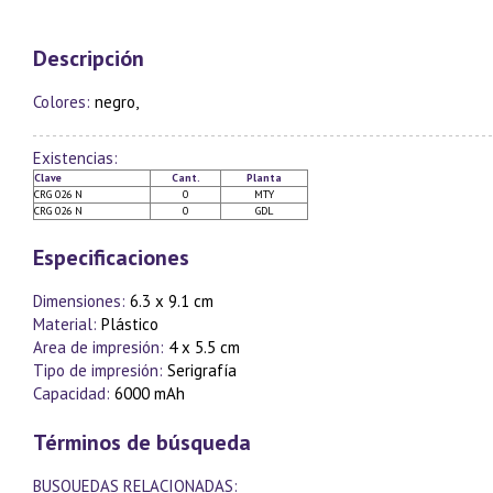
Descripción
Colores:
negro,
Existencias:
Clave
Cant.
Planta
CRG 026 N
0
MTY
CRG 026 N
0
GDL
Especificaciones
Dimensiones:
6.3 x 9.1 cm
Material:
Plástico
Area de impresión:
4 x 5.5 cm
Tipo de impresión:
Serigrafía
Capacidad:
6000 mAh
Términos de búsqueda
BUSQUEDAS RELACIONADAS: