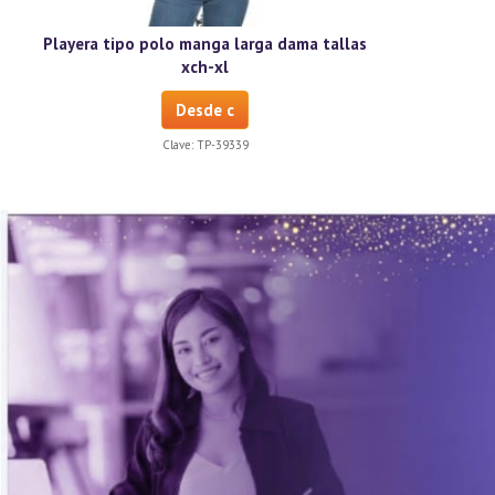
Playera tipo polo manga larga dama tallas
xch-xl
Desde c
Clave:
TP-39339