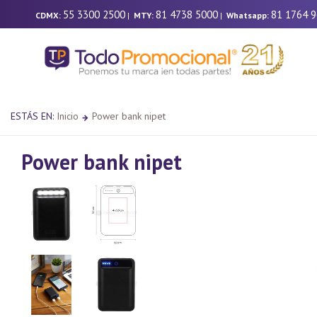
55 3300 2500
81 4738 5000
81 1764 
CDMX:
|
MTY:
|
Whatsapp:
ESTÁS EN:
Inicio
Power bank nipet
Power bank nipet