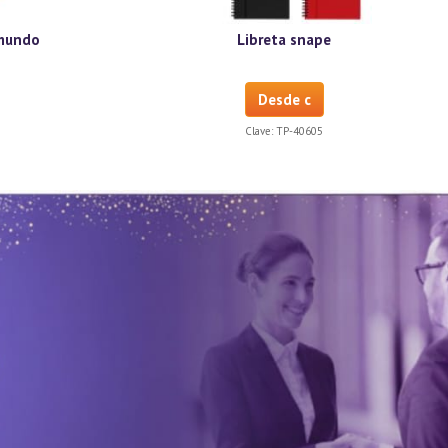
 mundo
Libreta snape
Desde c
Clave:
TP-40605