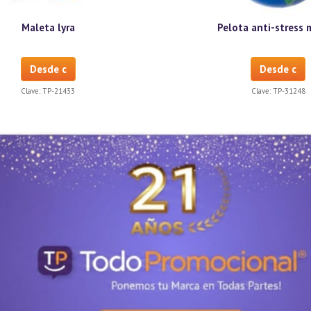
Maleta lyra
Pelota anti-stress
Desde c
Desde c
Clave:
TP-21433
Clave:
TP-31248