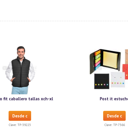
 fit caballero tallas xch-xl
Post it estuch
Desde c
Desde c
Clave:
TP-39223
Clave:
TP-7366