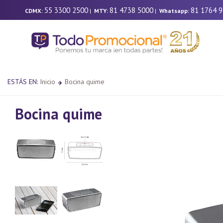
55 3300 2500
81 4738 5000
81 1764 
CDMX:
|
MTY:
|
Whatsapp:
ESTÁS EN:
Inicio
Bocina quime
Bocina quime