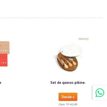
e
Set de quesos pikine.
Desde c
Clave:
TP-41149