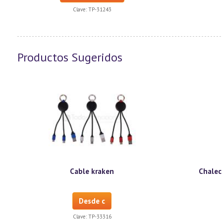
Clave:
TP-31243
Productos Sugeridos
Cable kraken
Chaleco
Desde c
Clave:
TP-33316