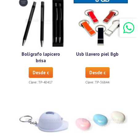
Bolígrafo lapicero
Usb llavero piel 8gb
brisa
Desde c
Desde c
Clave:
TP-40417
Clave:
TP-36844