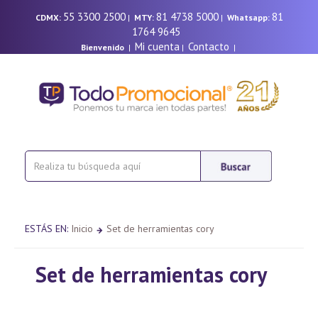
55 3300 2500
81 4738 5000
81
CDMX:
|
MTY:
|
Whatsapp:
1764 9645
Mi cuenta
Contacto
Bienvenido
|
|
|
ESTÁS EN:
Inicio
Set de herramientas cory
Set de herramientas cory