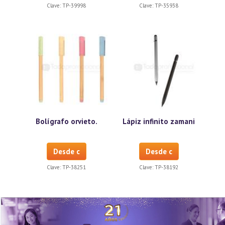
Clave:
TP-39998
Clave:
TP-35938
Bolígrafo orvieto.
Lápiz infinito zamani
Desde c
Desde c
Clave:
TP-38251
Clave:
TP-38192