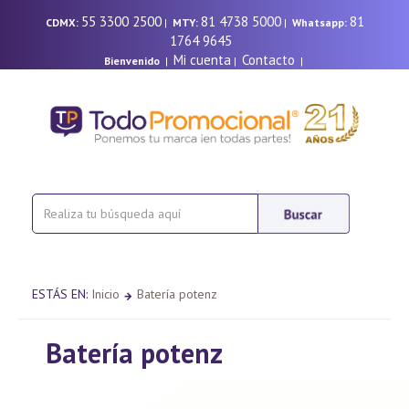
55 3300 2500
81 4738 5000
81
CDMX:
|
MTY:
|
Whatsapp:
1764 9645
Mi cuenta
Contacto
Bienvenido
|
|
|
ESTÁS EN:
Inicio
Batería potenz
Batería potenz