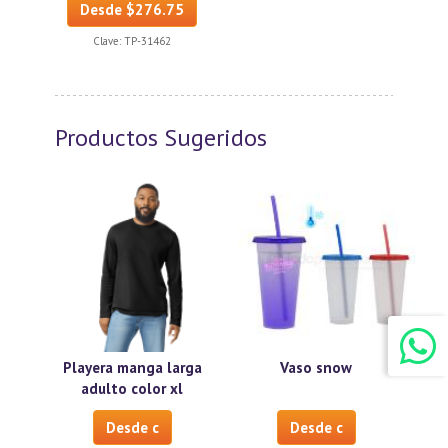
Desde $276.75
Clave:
TP-31462
Productos Sugeridos
Playera manga larga
Vaso snow
adulto color xl
Desde c
Desde c