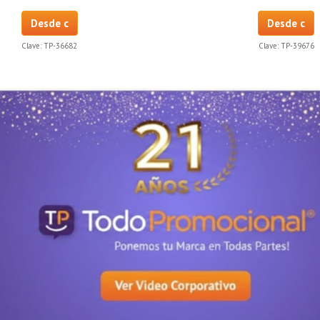
Desde c
Desde c
Clave:
TP-36682
Clave:
TP-39676