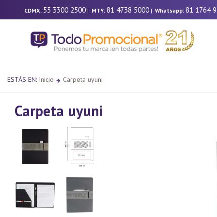
55 3300 2500
81 4738 5000
81 1764 
CDMX:
|
MTY:
|
Whatsapp:
ESTÁS EN:
Inicio
Carpeta uyuni
Carpeta uyuni