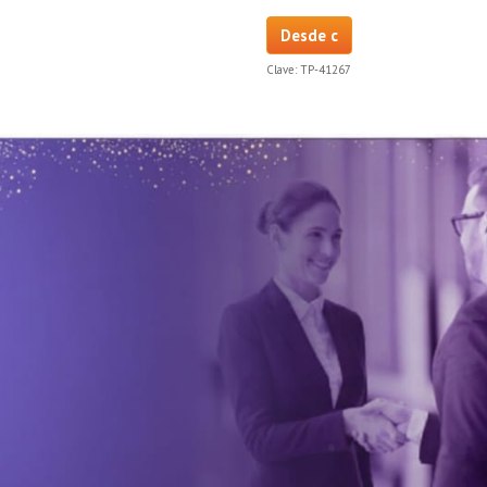
Desde c
Clave:
TP-41267