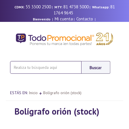
55 3300 2500
81 4738 5000
81
CDMX:
|
MTY:
|
Whatsapp:
1764 9645
Mi cuenta
Contacto
Bienvenido
|
|
|
ESTÁS EN:
Inicio
Bolígrafo orión (stock)
Bolígrafo orión (stock)