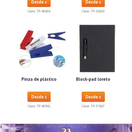
Desde c
Desde c
Clave:
TP-40606
Clave:
TP-36820
Pinza de plástico
Block-pad loreto
Desde c
Desde c
Clave:
TP-40941
Clave:
TP-37867