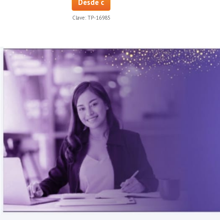
Desde c
Clave:
TP-16985