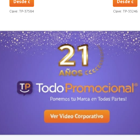
Desde c
Desde c
Clave:
TP-37584
Clave:
TP-33246