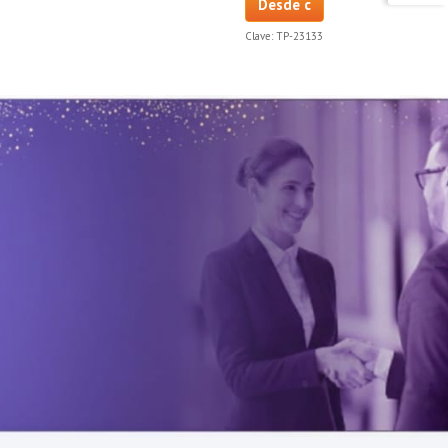
Desde c
Clave:
TP-23133