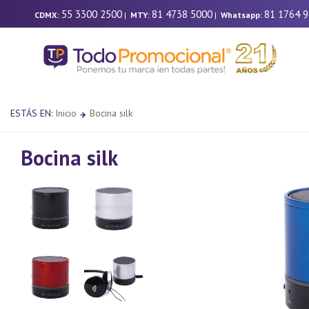
55 3300 2500
81 4738 5000
81 1764 
CDMX:
|
MTY:
|
Whatsapp:
ESTÁS EN:
Inicio
Bocina silk
Bocina silk