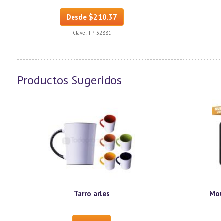
Desde $210.37
Clave:
TP-32881
Productos Sugeridos
Tarro arles
Mou