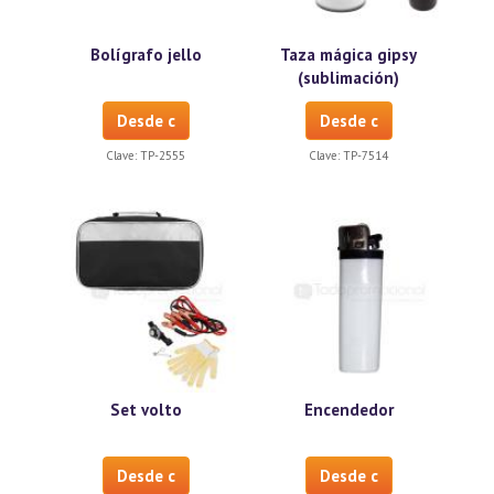
Bolígrafo jello
Taza mágica gipsy
(sublimación)
Desde c
Desde c
Clave:
TP-2555
Clave:
TP-7514
Set volto
Encendedor
Desde c
Desde c