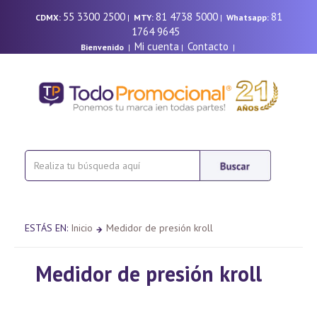
55 3300 2500
81 4738 5000
81
CDMX:
|
MTY:
|
Whatsapp:
1764 9645
Mi cuenta
Contacto
Bienvenido
|
|
|
ESTÁS EN:
Inicio
Medidor de presión kroll
Medidor de presión kroll