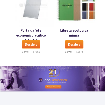
Porta gafete
Libreta ecologica
economico acrilico
minna
(stock )
Desde c
Desde c
Clave:
TP-37555
Clave:
TP-15573