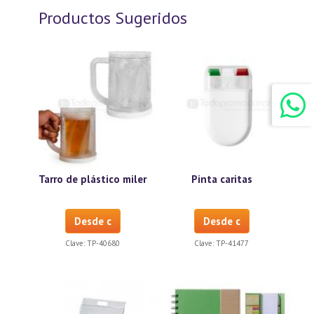
Productos Sugeridos
Tarro de plástico miler
Pinta caritas
Desde c
Desde c
Clave:
TP-40680
Clave:
TP-41477