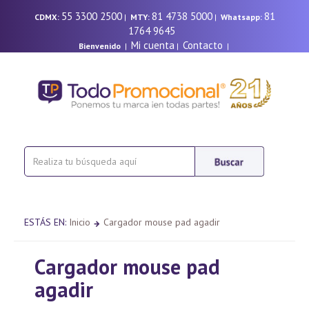
55 3300 2500
81 4738 5000
81
CDMX:
|
MTY:
|
Whatsapp:
1764 9645
Mi cuenta
Contacto
Bienvenido
|
|
|
ESTÁS EN:
Inicio
Cargador mouse pad agadir
Cargador mouse pad
agadir