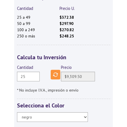
Cantidad
Precio U.
25 a 49
$372.38
50 a 99
$297.90
100 a 249
$270.82
250 o más
$248.25
Calcula tu Inversión
Cantidad
Precio
* No incluye I.V.A., impresión o envío
Selecciona el Color