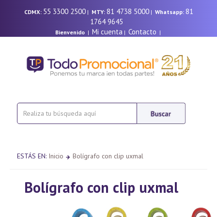
55 3300 2500
81 4738 5000
81
CDMX:
|
MTY:
|
Whatsapp:
1764 9645
Mi cuenta
Contacto
Bienvenido
|
|
|
ESTÁS EN:
Inicio
Bolígrafo con clip uxmal
Bolígrafo con clip uxmal