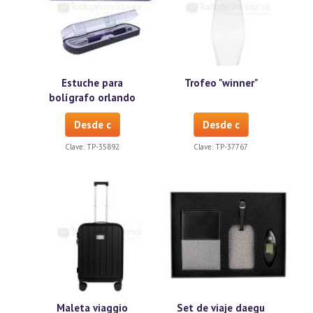
Estuche para
Trofeo "winner"
bolígrafo orlando
Desde c
Desde c
Clave:
TP-35892
Clave:
TP-37767
Maleta viaggio
Set de viaje daegu