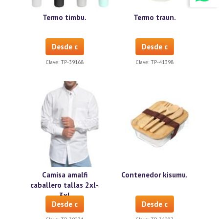
Termo timbu.
Termo traun.
Desde c
Desde c
Clave:
TP-39168
Clave:
TP-41398
Camisa amalfi
Contenedor kisumu.
caballero tallas 2xl-
3xl
Desde c
Desde c