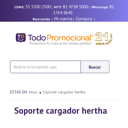
55 3300 2500
81 4738 5000
81
CDMX:
|
MTY:
|
Whatsapp:
1764 9645
Mi cuenta
Contacto
Bienvenido
|
|
|
ESTÁS EN:
Inicio
Soporte cargador hertha
Soporte cargador hertha