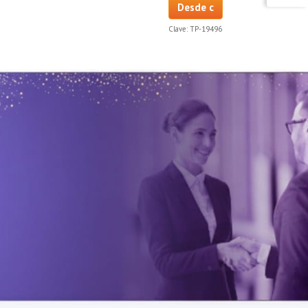
Desde c
Clave:
TP-19496