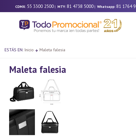
55 3300 2500
81 4738 5000
81 1764 
CDMX:
|
MTY:
|
Whatsapp:
ESTÁS EN:
Inicio
Maleta falesia
Maleta falesia