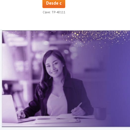
Desde c
Clave:
TP-40111