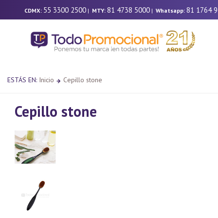
55 3300 2500
81 4738 5000
81 1764 
CDMX:
|
MTY:
|
Whatsapp:
ESTÁS EN:
Inicio
Cepillo stone
Cepillo stone