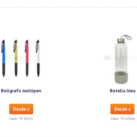
Bolígrafo multipen
Botella lima
Desde c
Desde c
Clave:
TP-30255
Clave:
TP-42106