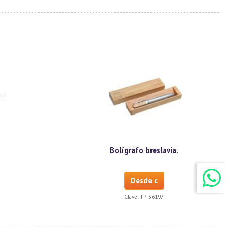
Bolígrafo breslavia.
Desde c
Clave:
TP-36197