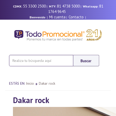
55 3300 2500
81 4738 5000
81
CDMX:
|
MTY:
|
Whatsapp:
1764 9645
Mi cuenta
Contacto
Bienvenido
|
|
|
ESTÁS EN:
Inicio
Dakar rock
Dakar rock