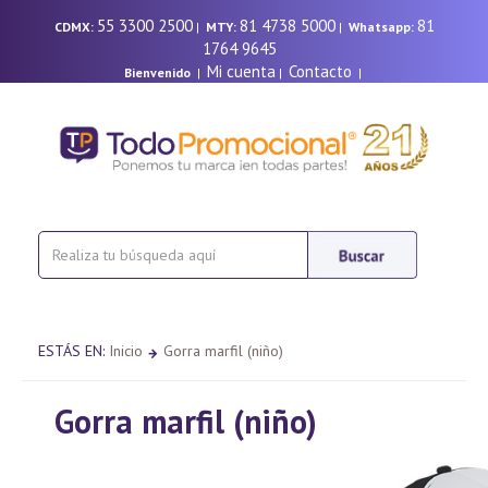
55 3300 2500
81 4738 5000
81
CDMX:
|
MTY:
|
Whatsapp:
1764 9645
Mi cuenta
Contacto
Bienvenido
|
|
|
ESTÁS EN:
Inicio
Gorra marfil (niño)
Gorra marfil (niño)