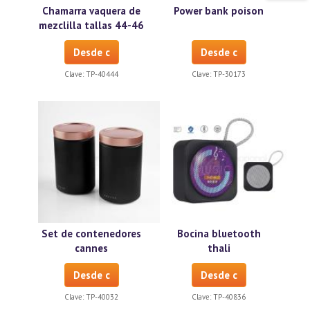
Chamarra vaquera de
Power bank poison
mezclilla tallas 44-46
Desde c
Desde c
Clave:
TP-40444
Clave:
TP-30173
Set de contenedores
Bocina bluetooth
cannes
thali
Desde c
Desde c
Clave:
TP-40032
Clave:
TP-40836