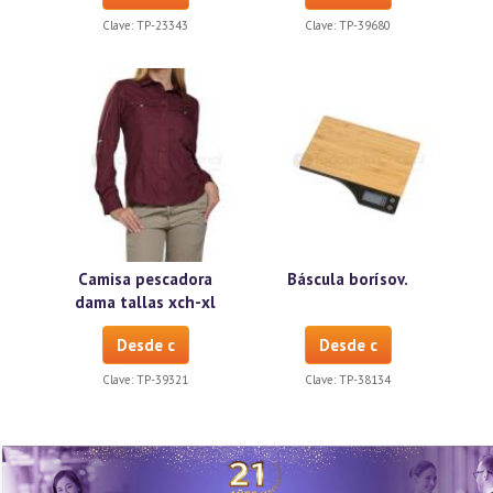
Clave:
TP-23343
Clave:
TP-39680
Camisa pescadora
Báscula borísov.
dama tallas xch-xl
Desde c
Desde c
Clave:
TP-39321
Clave:
TP-38134