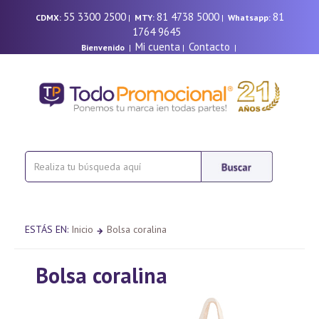
55 3300 2500
81 4738 5000
81
CDMX:
|
MTY:
|
Whatsapp:
1764 9645
Mi cuenta
Contacto
Bienvenido
|
|
|
ESTÁS EN:
Inicio
Bolsa coralina
Bolsa coralina