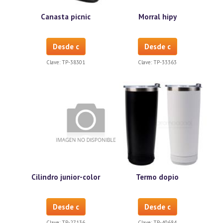
Canasta picnic
Morral hipy
Desde c
Desde c
Clave:
TP-38301
Clave:
TP-33363
Cilindro junior-color
Termo dopio
Desde c
Desde c
Clave:
TP-27136
Clave:
TP-40684