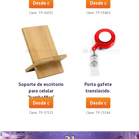
Desde c
Desde c
Clave:
TP-42035
Clave:
TP-35809
Soporte de escritorio
Porta gafete
para celular
translúcido.
"bamboffice"
Desde c
Desde c
Clave:
TP-37523
Clave:
TP-23344