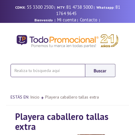
55 3300 2500
81 4738 5000
81
CDMX:
|
MTY:
|
Whatsapp:
1764 9645
Mi cuenta
Contacto
Bienvenido
|
|
|
ESTÁS EN:
Inicio
Playera caballero tallas extra
Playera caballero tallas
extra