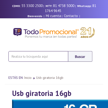
55 3300 2500
81 4738 5000
81
CDMX:
|
MTY:
|
Whatsapp:
1764 9645
Mi cuenta
Contacto
Bienvenido
|
|
|
ESTÁS EN:
Inicio
Usb giratoria 16gb
Usb giratoria 16gb