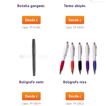
Botella gangemi.
Termo abiyán.
Desde c
Desde c
Clave:
TP-37491
Clave:
TP-34703
Bolígrafo surin
Boligrafo niza
Desde c
Desde c
Clave:
TP-33079
Clave:
TP-25022