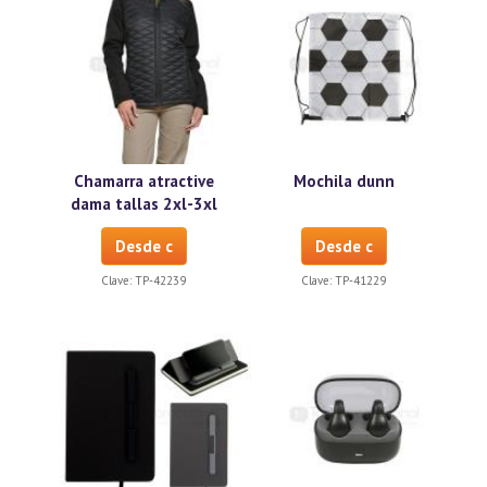
Chamarra atractive
Mochila dunn
dama tallas 2xl-3xl
Desde c
Desde c
Clave:
TP-42239
Clave:
TP-41229