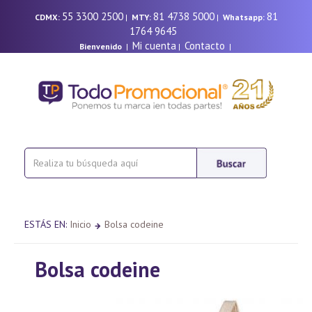
55 3300 2500
81 4738 5000
81
CDMX:
|
MTY:
|
Whatsapp:
1764 9645
Mi cuenta
Contacto
Bienvenido
|
|
|
ESTÁS EN:
Inicio
Bolsa codeine
Bolsa codeine