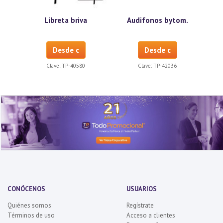
Libreta briva
Audifonos bytom.
Desde c
Desde c
Clave:
TP-40580
Clave:
TP-42036
CONÓCENOS
USUARIOS
Quiénes somos
Regístrate
Términos de uso
Acceso a clientes